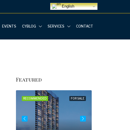
English
EVENTS
CYBLOG
SERVICES
CONTACT
Featured
R SALE
RECOMMENDED
FOR SALE
RECOMMENDED