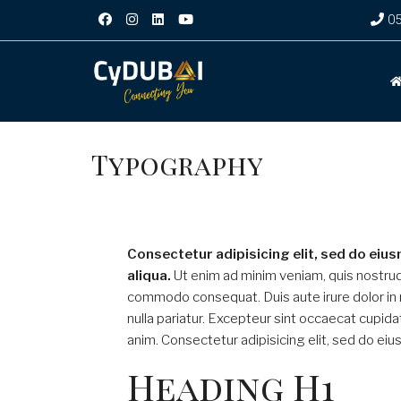
‎0
Typography
Consectetur adipisicing elit, sed do eiu
aliqua.
Ut enim ad minim veniam, quis nostru
commodo consequat. Duis aute irure dolor in r
nulla pariatur. Excepteur sint occaecat cupidat
anim. Consectetur adipisicing elit, sed do ei
Heading H1