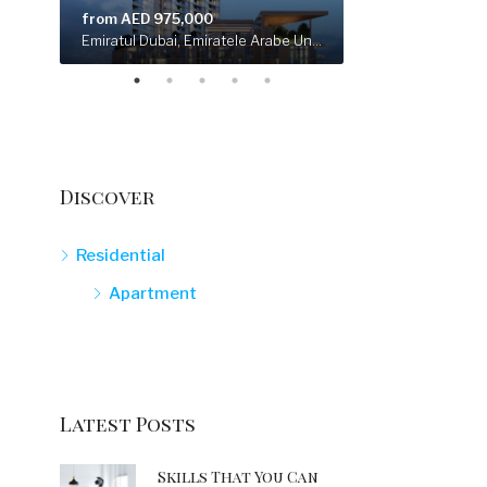
from AED 975,000
from 787.000 E
Emirate of Dubai, United Arab Emirates
Emiratul Dubai, Emiratele Arabe Unite
Discover
Residential
Apartment
Latest Posts
Skills That You Can