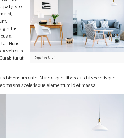
utpat justo
 nisi,
sum.
 egestas
acus a,
rtor. Nunc
 ex vehicula
Curabitur ut
Caption text
uctus bibendum ante. Nunc aliquet libero ut dui scelerisque
o nec magna scelerisque elementum id et massa.