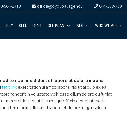
50-564-2719
office@cydubai.agency
‎044-338-730
BUY
SELL
RENT
OFF PLAN
INFO
WHO WE ARE
smod tempor incididunt ut labore et dolore magna
d
text link
exercitation ullamco laboris nisi ut aliquip ex ea
eprehenderit in voluptate velit esse cillum dolore eu fugiat
RECOMMENDED
FO
at non proident, sunt in culpa qui officia deserunt mollit
usmod tempor incididunt ut labore et dolore magna aliqua.