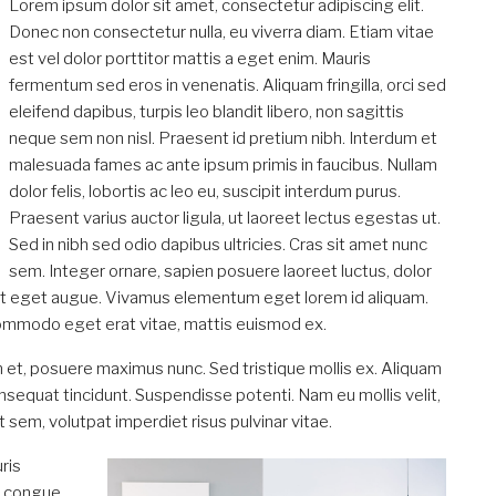
Lorem ipsum dolor sit amet, consectetur adipiscing elit.
Donec non consectetur nulla, eu viverra diam. Etiam vitae
est vel dolor porttitor mattis a eget enim. Mauris
fermentum sed eros in venenatis. Aliquam fringilla, orci sed
eleifend dapibus, turpis leo blandit libero, non sagittis
neque sem non nisl. Praesent id pretium nibh. Interdum et
malesuada fames ac ante ipsum primis in faucibus. Nullam
dolor felis, lobortis ac leo eu, suscipit interdum purus.
Praesent varius auctor ligula, ut laoreet lectus egestas ut.
Sed in nibh sed odio dapibus ultricies. Cras sit amet nunc
sem. Integer ornare, sapien posuere laoreet luctus, dolor
erat eget augue. Vivamus elementum eget lorem id aliquam.
commodo eget erat vitae, mattis euismod ex.
m et, posuere maximus nunc. Sed tristique mollis ex. Aliquam
nsequat tincidunt. Suspendisse potenti. Nam eu mollis velit,
 sem, volutpat imperdiet risus pulvinar vitae.
ris
ci congue